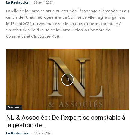
La Redaction
-
23 avril 2024
La ville de la Sarre se situe au cœur de l’économie allemande, et au
centre de l’Union européenne. La CCI France Allemagne organise,
le 16 mai 2024, un webinaire sur les atouts d’une implantation à
Sarrebruck, ville du Sud de la Sarre. Selon la Chambre de
Commerce et d’Industrie, 40%...
Gestion
NL & Associés : De l’expertise comptable à
la gestion de...
La Redaction
-
10 juin 2020