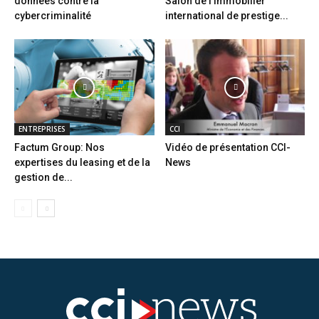
données contre la
Salon de l’immobilier
cybercriminalité
international de prestige...
ENTREPRISES
CCI
Factum Group: Nos
Vidéo de présentation CCI-
expertises du leasing et de la
News
gestion de...