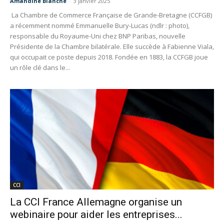
Amandine Blanche
-
3 janvier 2025
La Chambre de Commerce Française de Grande-Bretagne (CCFGB)
a récemment nommé Emmanuelle Bury-Lucas (ndlr : photo),
responsable du Royaume-Uni chez BNP Paribas, nouvelle
Présidente de la Chambre bilatérale. Elle succède à Fabienne Viala,
qui occupait ce poste depuis 2018. Fondée en 1883, la CCFGB joue
un rôle clé dans le...
CCI
La CCI France Allemagne organise un
webinaire pour aider les entreprises...