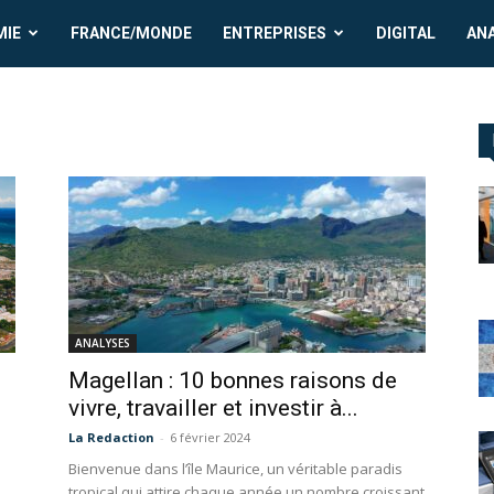
MIE
FRANCE/MONDE
ENTREPRISES
DIGITAL
AN
ANALYSES
Magellan : 10 bonnes raisons de
vivre, travailler et investir à...
La Redaction
-
6 février 2024
Bienvenue dans l’île Maurice, un véritable paradis
tropical qui attire chaque année un nombre croissant