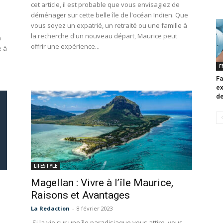
cet article, il est probable que vous envisagiez de
déménager sur cette belle île de l'océan Indien. Que
vous soyez un expatrié, un retraité ou une famille à
la recherche d'un nouveau départ, Maurice peut
n
offrir une expérience...
e à
E
Fa
ex
de
LIFESTYLE
Magellan : Vivre à l’île Maurice,
Raisons et Avantages
La Redaction
-
8 février 2023
Si la vie sur une île paradisiaque vous attire, vous