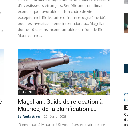
d’investisseurs étrangers. Bénéficiant d’un climat
économique favorable et d’un cadre de vie
n
exceptionnel, l’île Maurice offre un écosystème idéal
pour les investissements internationaux. Magellan
donne 10 raisons incontournables qui font de l’île
de
Maurice une...
LIFESTYLE
é
Magellan : Guide de relocation à
E
Maurice, de la planification à...
Ca
La Redaction
-
20 février 2023
do
Bienvenue à Maurice ! Si vous êtes en train de lire
cy