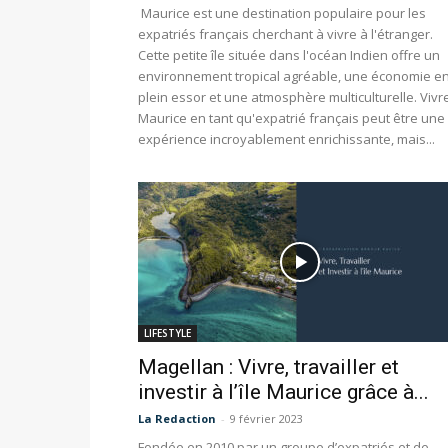
Maurice est une destination populaire pour les
expatriés français cherchant à vivre à l'étranger.
Cette petite île située dans l'océan Indien offre un
environnement tropical agréable, une économie e
plein essor et une atmosphère multiculturelle. Vivr
Maurice en tant qu'expatrié français peut être une
expérience incroyablement enrichissante, mais...
LIFESTYLE
Magellan : Vivre, travailler et
investir à l’île Maurice grâce à...
La Redaction
-
9 février 2023
Fondée en 2010 par un groupe d’expatriés et de