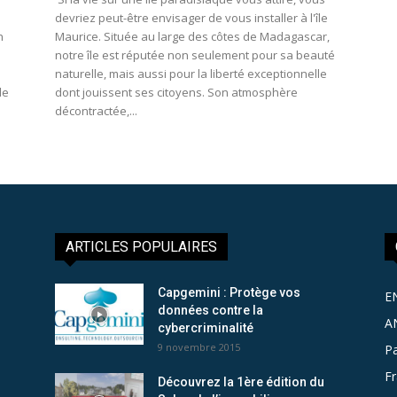
devriez peut-être envisager de vous installer à l'île
n
Maurice. Située au large des côtes de Madagascar,
notre île est réputée non seulement pour sa beauté
naturelle, mais aussi pour la liberté exceptionnelle
de
dont jouissent ses citoyens. Son atmosphère
décontractée,...
ARTICLES POPULAIRES
Capgemini : Protège vos
E
données contre la
A
cybercriminalité
9 novembre 2015
Pa
F
Découvrez la 1ère édition du