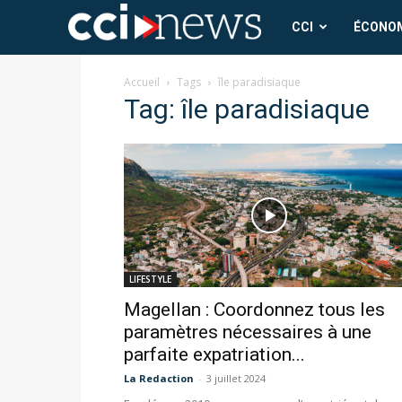
CCI
CCI
ÉCONO
News
Accueil
Tags
île paradisiaque
Tag: île paradisiaque
LIFESTYLE
Magellan : Coordonnez tous les
paramètres nécessaires à une
parfaite expatriation...
La Redaction
-
3 juillet 2024