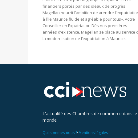
financiers portés par des idéaux de progrès,
Magellan nourrit l’ambition de «rendre l’expatriatio
à l’île Maurice fluide et agréable pour tous». Votre
Conseiller en Expatriation Dès nos premières
années d’existence, Magellan se place au service 
la modernisation de l’expatriation à Maurice...
L'actualité des Chambres de commerce dans le
monde.
•
Qui sommes-nous ?
Mentions légales