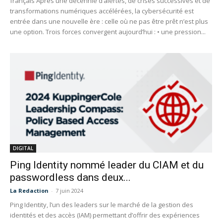
français Après une décennie d’alertes, de crises successives et de
transformations numériques accélérées, la cybersécurité est
entrée dans une nouvelle ère : celle où ne pas être prêt n’est plus
une option. Trois forces convergent aujourd’hui : • une pression...
DIGITAL
Ping Identity nommé leader du CIAM et du
passwordless dans deux...
La Redaction
-
7 juin 2024
Ping Identity, l’un des leaders sur le marché de la gestion des
identités et des accès (IAM) permettant d’offrir des expériences