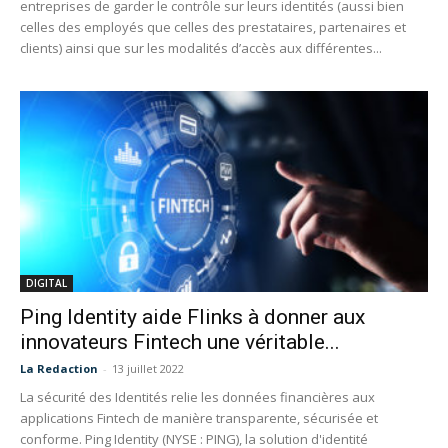
entreprises de garder le contrôle sur leurs identités (aussi bien
celles des employés que celles des prestataires, partenaires et
clients) ainsi que sur les modalités d’accès aux différentes...
DIGITAL
Ping Identity aide Flinks à donner aux
innovateurs Fintech une véritable...
La Redaction
-
13 juillet 2022
La sécurité des Identités relie les données financières aux
applications Fintech de manière transparente, sécurisée et
conforme. Ping Identity (NYSE : PING), la solution d'identité