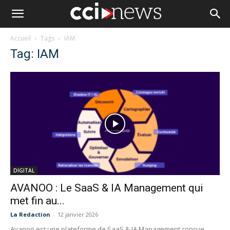
Accueil
Tags
IAM
Tag: IAM
DIGITAL
AVANOO : Le SaaS & IA Management qui
met fin au...
La Redaction
-
12 janvier 2026
Avanoo est une plateforme de SaaS & IA Management conçue