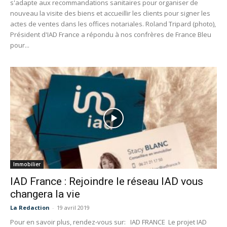
s'adapte aux recommandations sanitaires pour organiser de
nouveau la visite des biens et accueillir les clients pour signer les
actes de ventes dans les offices notariales. Roland Tripard (photo),
Président d'IAD France a répondu à nos confrères de France Bleu
pour...
Immobilier
IAD France : Rejoindre le réseau IAD vous
changera la vie
La Redaction
-
19 avril 2019
Pour en savoir plus, rendez-vous sur: IAD FRANCE Le projet IAD