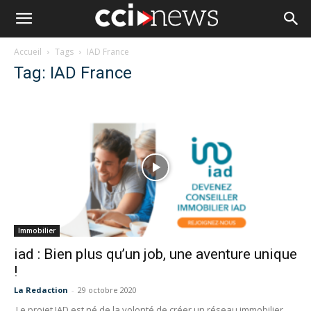
Accueil
Tags
IAD France
Tag: IAD France
Immobilier
iad : Bien plus qu’un job, une aventure unique
!
La Redaction
-
29 octobre 2020
Le projet IAD est né de la volonté de créer un réseau immobilier