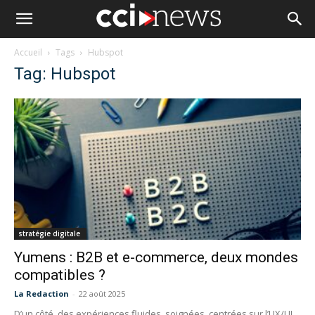
Accueil
Tags
Hubspot
Tag: Hubspot
stratégie digitale
Yumens : B2B et e-commerce, deux mondes
compatibles ?
La Redaction
-
22 août 2025
D’un côté, des expériences fluides, soignées, centrées sur l’UX/UI,