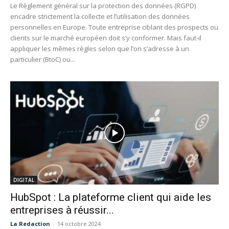
Le Règlement général sur la protection des données (RGPD)
encadre strictement la collecte et l’utilisation des données
personnelles en Europe. Toute entreprise ciblant des prospects ou
clients sur le marché européen doit s’y conformer. Mais faut-il
appliquer les mêmes règles selon que l’on s’adresse à un
particulier (BtoC) ou...
DIGITAL
HubSpot : La plateforme client qui aide les
entreprises à réussir...
La Redaction
-
14 octobre 2024