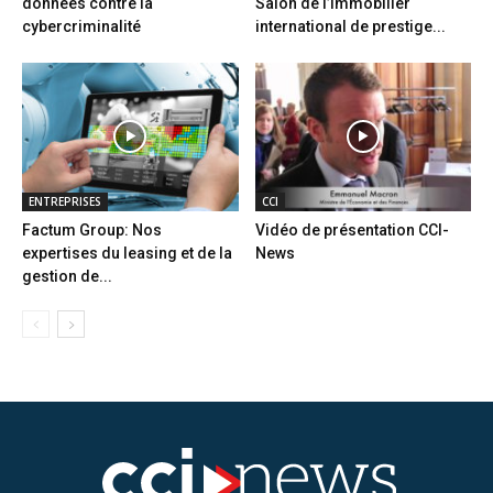
données contre la
Salon de l’immobilier
cybercriminalité
international de prestige...
ENTREPRISES
CCI
Factum Group: Nos
Vidéo de présentation CCI-
expertises du leasing et de la
News
gestion de...