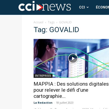
CCI
CCI
ÉCONO
News
Accueil
Tags
GOVALID
Tag: GOVALID
ENTREPRISES
MAPPIA : Des solutions digitales
pour relever le défi d’une
cartographie...
La Redaction
-
18 juillet 2023