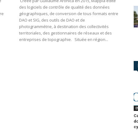
e
Créée par Guillaume Aronica en 2015, Mappia édite
des logiciels de contrôle de qualité des données
re
géographiques, de conversion de tous formats entre
DAO et SIG, des outils de DAO et de
photogrammétrie, à destination des collectivités
territoriales, des gestionnaires de réseaux et des
entreprises de topographie. Située en région...
E
Ca
do
cy