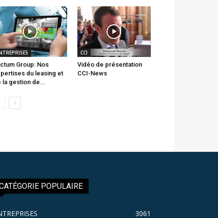
NTREPRISES
CCI
ctum Group: Nos
Vidéo de présentation
pertises du leasing et
CCI-News
 la gestion de...
CATÉGORIE POPULAIRE
NTREPRISES
3061