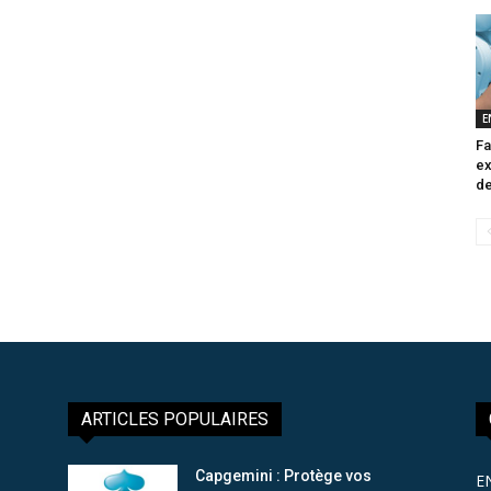
E
Fa
ex
de
ARTICLES POPULAIRES
Capgemini : Protège vos
E