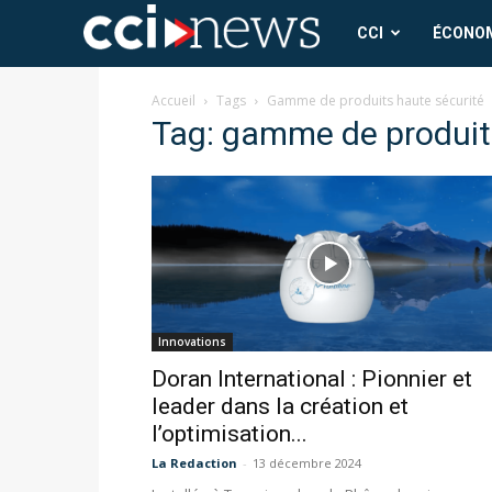
CCI
CCI
ÉCONO
News
Accueil
Tags
Gamme de produits haute sécurité
Tag: gamme de produit
Innovations
Doran International : Pionnier et
leader dans la création et
l’optimisation...
La Redaction
-
13 décembre 2024