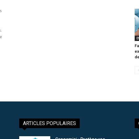
s
.
re
E
Fa
ex
de
ARTICLES POPULAIRES