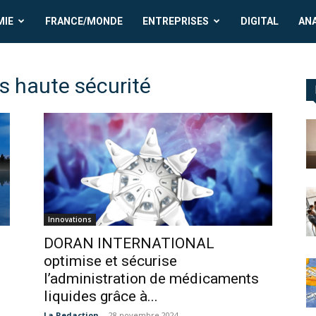
MIE
FRANCE/MONDE
ENTREPRISES
DIGITAL
AN
s haute sécurité
Innovations
DORAN INTERNATIONAL
optimise et sécurise
l’administration de médicaments
liquides grâce à...
La Redaction
-
28 novembre 2024