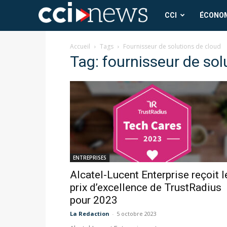
CCI
CCI
ÉCONO
News
Accueil
Tags
Fournisseur de solutions de cloud
Tag: fournisseur de sol
ENTREPRISES
Alcatel-Lucent Enterprise reçoit l
prix d’excellence de TrustRadius
pour 2023
La Redaction
-
5 octobre 2023