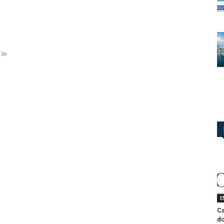
 le
E
Ca
do