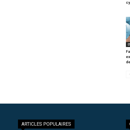
cy
E
Fa
ex
de
ARTICLES POPULAIRES