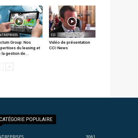
NTREPRISES
CCI
ctum Group: Nos
Vidéo de présentation
pertises du leasing et
CCI-News
 la gestion de...
CATÉGORIE POPULAIRE
NTREPRISES
3061