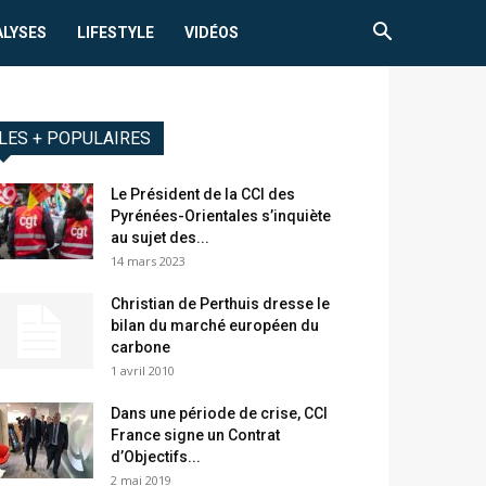
ALYSES
LIFESTYLE
VIDÉOS
LES + POPULAIRES
Le Président de la CCI des
Pyrénées-Orientales s’inquiète
au sujet des...
14 mars 2023
Christian de Perthuis dresse le
bilan du marché européen du
carbone
1 avril 2010
Dans une période de crise, CCI
France signe un Contrat
d’Objectifs...
2 mai 2019