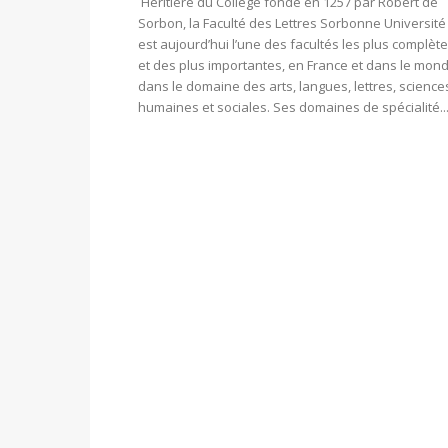
Héritière du Collège fondé en 1257 par Robert de
Sorbon, la Faculté des Lettres Sorbonne Université
est aujourd’hui l’une des facultés les plus complèt
et des plus importantes, en France et dans le mond
dans le domaine des arts, langues, lettres, science
humaines et sociales. Ses domaines de spécialité..