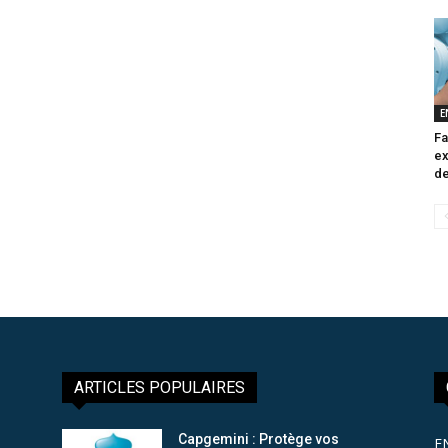
E
Fa
ex
de
ARTICLES POPULAIRES
Capgemini : Protège vos
E