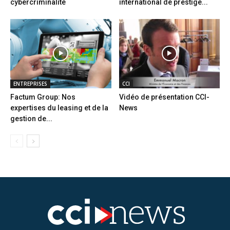
cybercriminalité
international de prestige...
ENTREPRISES
CCI
Factum Group: Nos
Vidéo de présentation CCI-
expertises du leasing et de la
News
gestion de...