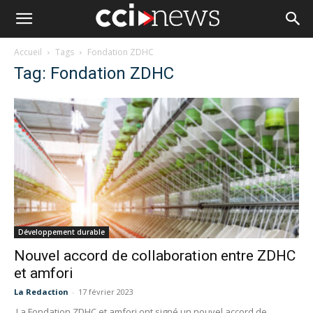
Accueil
Tags
Fondation ZDHC
Tag: Fondation ZDHC
Développement durable
Nouvel accord de collaboration entre ZDHC
et amfori
La Redaction
-
17 février 2023
La Fondation ZDHC et amfori ont signé un nouvel accord de