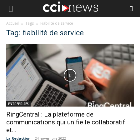
Accueil
Tags
Fiabilité de service
Tag: fiabilité de service
ENTREPRISES
RingCentral : La plateforme de
communications qui unifie le collaboratif
et...
La Redaction
-
24 novembre 2022