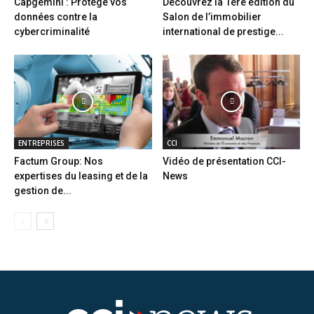
Capgemini : Protège vos
Découvrez la 1ère édition du
données contre la
Salon de l’immobilier
cybercriminalité
international de prestige...
ENTREPRISES
CCI
Factum Group: Nos
Vidéo de présentation CCI-
expertises du leasing et de la
News
gestion de...