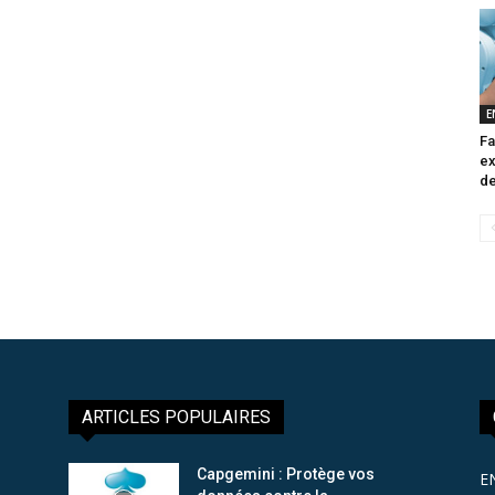
E
Fa
ex
de
ARTICLES POPULAIRES
Capgemini : Protège vos
E