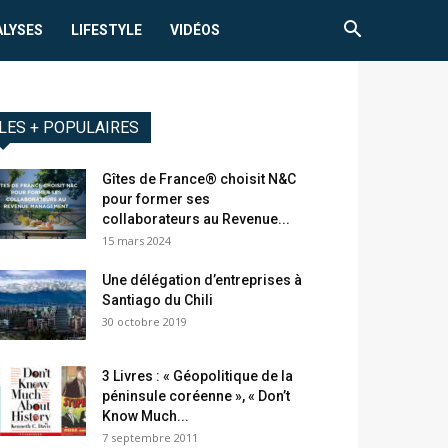
ALYSES
LIFESTYLE
VIDÉOS
LES + POPULAIRES
Gîtes de France® choisit N&C
pour former ses
collaborateurs au Revenue...
15 mars 2024
Une délégation d’entreprises à
Santiago du Chili
30 octobre 2019
3 Livres : « Géopolitique de la
péninsule coréenne », « Don’t
Know Much...
7 septembre 2011