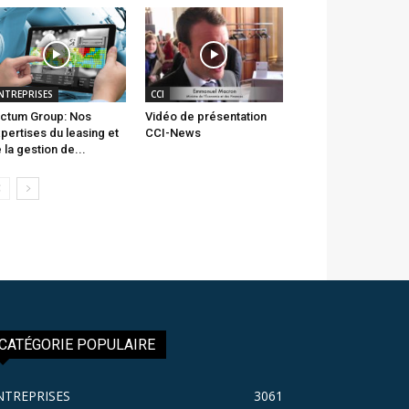
NTREPRISES
CCI
ctum Group: Nos
Vidéo de présentation
pertises du leasing et
CCI-News
 la gestion de...
CATÉGORIE POPULAIRE
NTREPRISES
3061