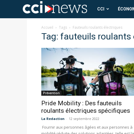
CCI
CCI
ÉCONO
News
Accueil
Tags
Fauteuils roulants électriques
Tag: fauteuils roulants
Prévention
Pride Mobility : Des fauteuils
roulants électriques spécifiques
La Redaction
-
12 septembre 2022
Fournir aux personnes âgées et aux personnes à
mobilité réduite des solutions adaptées, telle est la