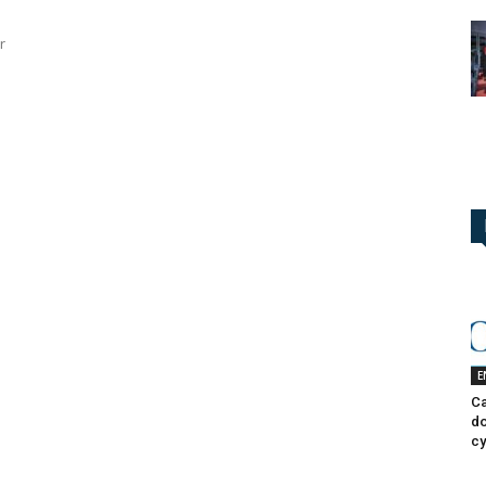
r
E
Ca
do
cy