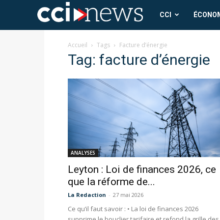
CCI
CCI
ÉCONO
News
Accueil
Tags
Facture d’énergie
Tag: facture d’énergie
ANALYSES
Leyton : Loi de finances 2026, ce
que la réforme de...
La Redaction
-
27 mai 2026
Ce qu’il faut savoir : • La loi de finances 2026
supprime le bouclier tarifaire et refond la grille des