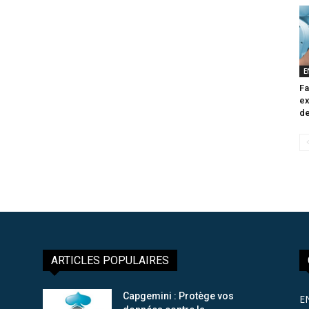
E
Fa
ex
de
ARTICLES POPULAIRES
Capgemini : Protège vos
E