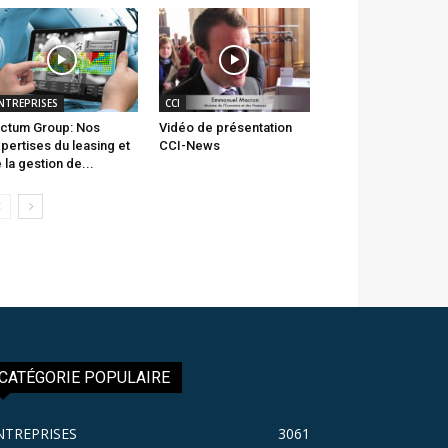
NTREPRISES
CCI
ctum Group: Nos
Vidéo de présentation
pertises du leasing et
CCI-News
 la gestion de...
CATÉGORIE POPULAIRE
NTREPRISES
3061