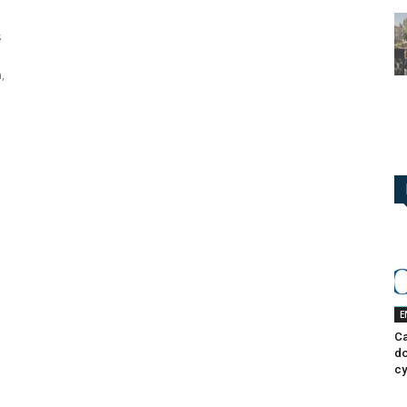
s
,
E
Ca
do
cy