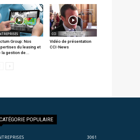
NTREPRISES
CCI
ctum Group: Nos
Vidéo de présentation
pertises du leasing et
CCI-News
 la gestion de...
CATÉGORIE POPULAIRE
NTREPRISES
3061