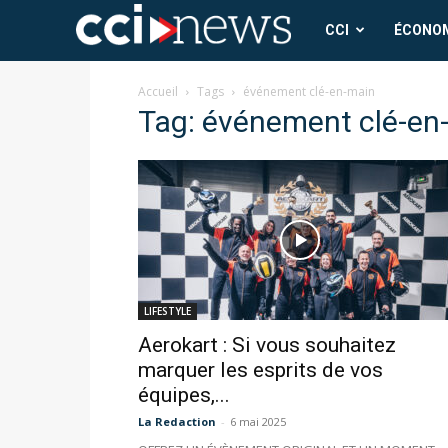
CCI
CCI
ÉCONO
News
Accueil
Tags
événement clé-en-main
Tag: événement clé-en
LIFESTYLE
Aerokart : Si vous souhaitez
marquer les esprits de vos
équipes,...
La Redaction
-
6 mai 2025