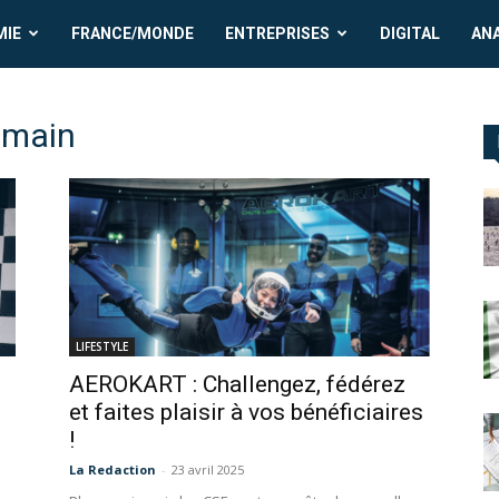
MIE
FRANCE/MONDE
ENTREPRISES
DIGITAL
AN
-main
LIFESTYLE
AEROKART : Challengez, fédérez
et faites plaisir à vos bénéficiaires
!
La Redaction
-
23 avril 2025