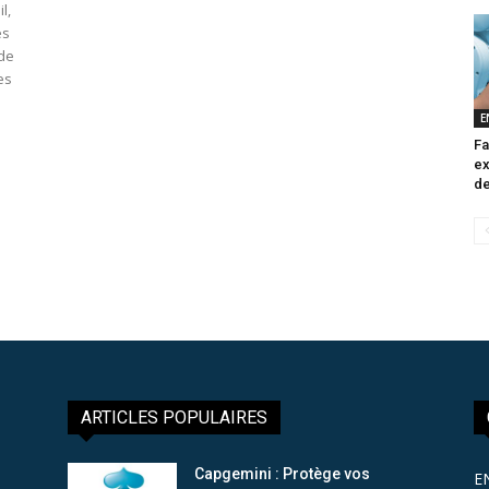
l,
es
 de
es
E
Fa
ex
de
ARTICLES POPULAIRES
Capgemini : Protège vos
E