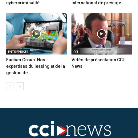
cybercriminalité
international de prestige...
ENTREPRISES
CCI
Factum Group: Nos
Vidéo de présentation CCI-
expertises du leasing et de la
News
gestion de...