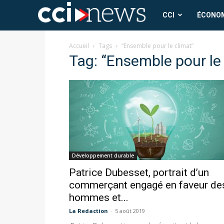
CCI
CCI
ÉCONO
News
Accueil
Tags
“Ensemble pour le climat”
Tag: “Ensemble pour le
Développement durable
Patrice Dubesset, portrait d’un
commerçant engagé en faveur de
hommes et...
La Redaction
-
5 août 2019