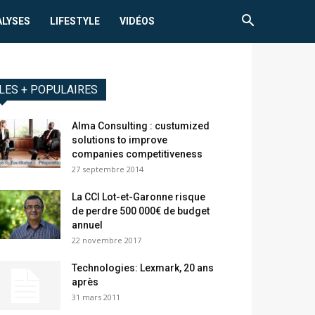
ALYSES
LIFESTYLE
VIDÉOS
LES + POPULAIRES
Alma Consulting : custumized
solutions to improve
companies competitiveness
27 septembre 2014
La CCI Lot-et-Garonne risque
de perdre 500 000€ de budget
annuel
22 novembre 2017
Technologies: Lexmark, 20 ans
après
31 mars 2011