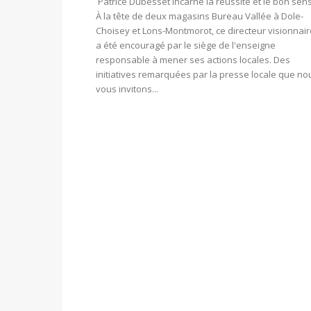
Patrice Dubesset incarne la réussite et le bon sens
À la tête de deux magasins Bureau Vallée à Dole-
Choisey et Lons-Montmorot, ce directeur visionnair
a été encouragé par le siège de l'enseigne
responsable à mener ses actions locales. Des
initiatives remarquées par la presse locale que no
vous invitons...