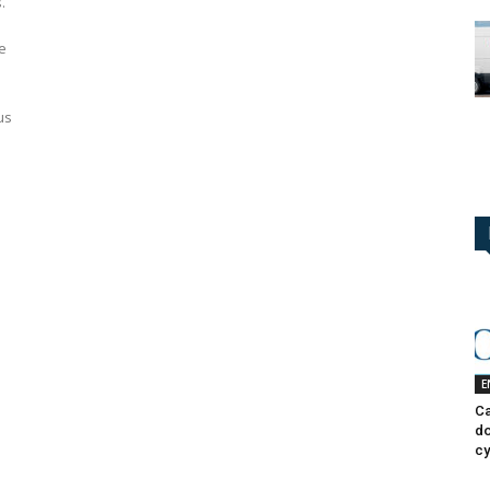
.
e
us
E
Ca
do
cy