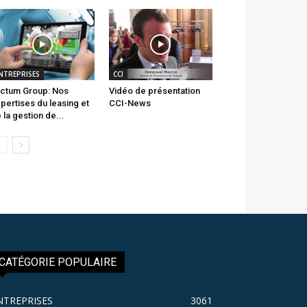
NTREPRISES
CCI
ctum Group: Nos
Vidéo de présentation
pertises du leasing et
CCI-News
 la gestion de...
CATÉGORIE POPULAIRE
NTREPRISES
3061