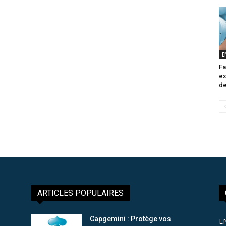
E
Fa
ex
de
ARTICLES POPULAIRES
Capgemini : Protège vos
E