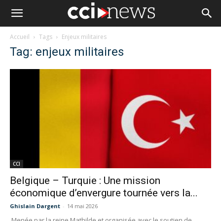
Accueil
Tags
Enjeux militaires
Tag: enjeux militaires
CCI
Belgique – Turquie : Une mission
économique d’envergure tournée vers la...
Ghislain Dargent
-
14 mai 2026
Menée par la reine Mathilde et organisée avec le soutien de