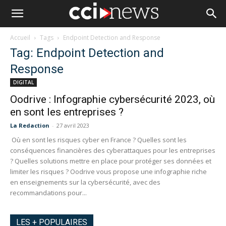
Accueil
Tags
Endpoint Detection and Response
Tag: Endpoint Detection and
Response
DIGITAL
Oodrive : Infographie cybersécurité 2023, où
en sont les entreprises ?
La Redaction
-
27 avril 2023
Où en sont les risques cyber en France ? Quelles sont les
conséquences financières des cyberattaques pour les entreprises
? Quelles solutions mettre en place pour protéger ses données et
limiter les risques ? Oodrive vous propose une infographie riche
en enseignements sur la cybersécurité, avec des
recommandations pour...
LES + POPULAIRES