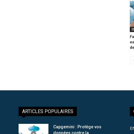
E
Fa
ex
de
ARTICLES POPULAIRES
Capgemini : Protège vos
E
données contre la