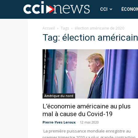
CCI
CCI
ÉCONO
News
Accueil
Tags
élection américaine de 2020
Tag: élection américai
Amérique du nord
L’économie américaine au plus
mal à cause du Covid-19
Pierre-Yves Leroux
-
12 mai 2020
La première puissance mondiale enregistre au
premier trimestre 2020 sa plus grande contraction