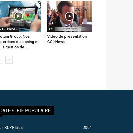
NTREPRISES
CCI
ctum Group: Nos
Vidéo de présentation
pertises du leasing et
CCI-News
 la gestion de...
CATÉGORIE POPULAIRE
NTREPRISES
3061