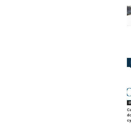
i
E
Ca
do
cy