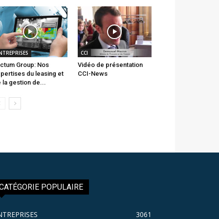
NTREPRISES
CCI
ctum Group: Nos
Vidéo de présentation
pertises du leasing et
CCI-News
 la gestion de...
CATÉGORIE POPULAIRE
NTREPRISES
3061