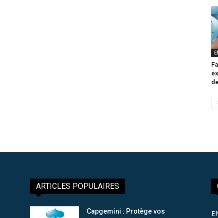
E
Fa
ex
de
ARTICLES POPULAIRES
Capgemini : Protège vos
E