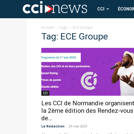
CCI
CCI
ÉCONO
News
Accueil
Tags
ECE Groupe
Tag: ECE Groupe
CCI
Les CCI de Normandie organisen
la 2ème édition des Rendez-vous
de...
La Redaction
-
26 mai 2023