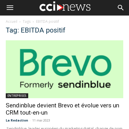
Accueil
Tags
EBITDA positif
Tag: EBITDA positif
ENTREPRISES
Sendinblue devient Brevo et évolue vers un
CRM tout-en-un
La Redaction
-
11 mai 2023
Sendinblue, leader européen du marketing digital, change de nom