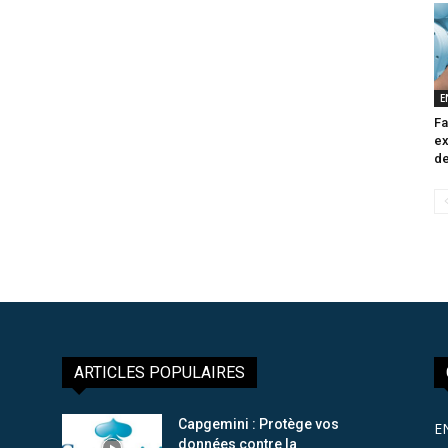
E
Fa
ex
de
ARTICLES POPULAIRES
Capgemini : Protège vos
E
données contre la