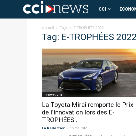
CCI
CCI
ÉCONO
News
Accueil
Tags
E-TROPHÉES 2022
Tag: E-TROPHÉES 202
Innovations
La Toyota Mirai remporte le Prix
de l’Innovation lors des E-
TROPHÉES...
La Redaction
-
16 mai 2023