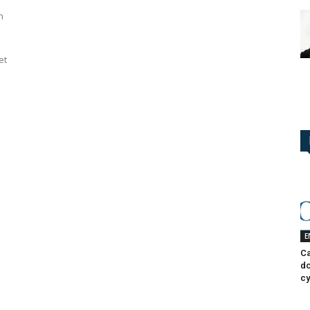
n
et
E
Ca
do
cy