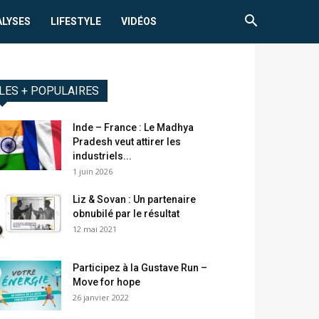
ALYSES
LIFESTYLE
VIDÉOS
LES + POPULAIRES
Inde – France : Le Madhya
Pradesh veut attirer les
industriels...
1 juin 2026
Liz & Sovan : Un partenaire
obnubilé par le résultat
12 mai 2021
Participez à la Gustave Run –
Move for hope
26 janvier 2022