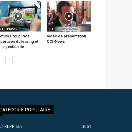
NTREPRISES
CCI
ctum Group: Nos
Vidéo de présentation
pertises du leasing et
CCI-News
 la gestion de...
CATÉGORIE POPULAIRE
NTREPRISES
3061