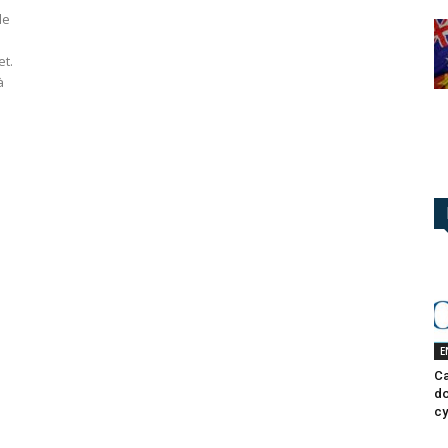
le
et.
à
E
Ca
do
cy