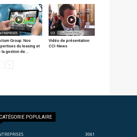
NTREPRISES
CCI
ctum Group: Nos
Vidéo de présentation
pertises du leasing et
CCI-News
 la gestion de...
CATÉGORIE POPULAIRE
NTREPRISES
3061