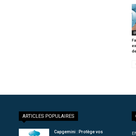
E
Fa
ex
de
ARTICLES POPULAIRES
Capgemini : Protège vos
E