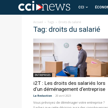
CCI
CCI
ÉCONO
News
Accueil
Tags
Droits du salarié
Tag: droits du salarié
ENTREPRISES
i2T : Les droits des salariés lors
d’un déménagement d’entreprise
La Redaction
-
20 avril 2023
Vous prévoyez de déménager votre entreprise ?
Sachez que cette décision aura des conséquences