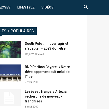
ALYSES
LIFESTYLE
VIDÉOS
LES + POPULAIRES
South Pole : Innover, agir et
s’adapter – 2023 doit être...
30 janvier 2023
BNP Paribas Chypre: « Notre
développement suit celui de
l’île »
2 avril 2008
Le réseau français Artezia
recherche de nouveaux
franchisés
3 mai 2007