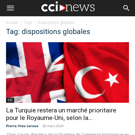
Accueil
Tags
Dispositions globales
Tag: dispositions globales
CCI
La Turquie restera un marché prioritaire
pour le Royaume-Uni, selon la...
Pierre-Yves Leroux
-
28 mars 2024
Chris Gaunt, directeur de la Chambre de Commerce britannique en