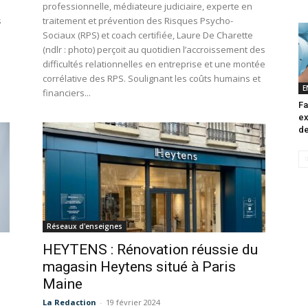
professionnelle, médiateure judiciaire, experte en
s
traitement et prévention des Risques Psycho-
Sociaux (RPS) et coach certifiée, Laure De Charette
(ndlr : photo) perçoit au quotidien l’accroissement des
difficultés relationnelles en entreprise et une montée
corrélative des RPS. Soulignant les coûts humains et
E
financiers...
Fa
ex
de
Réseaux d'enseignes
HEYTENS : Rénovation réussie du
magasin Heytens situé à Paris
Maine
La Redaction
-
19 février 2024