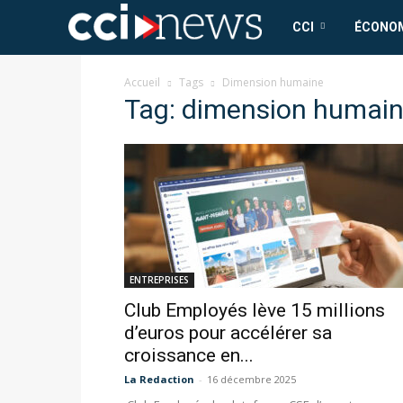
CCI
CCI
ÉCONO
News
Accueil
Tags
Dimension humaine
Tag: dimension humai
ENTREPRISES
Club Employés lève 15 millions
d’euros pour accélérer sa
croissance en...
La Redaction
-
16 décembre 2025