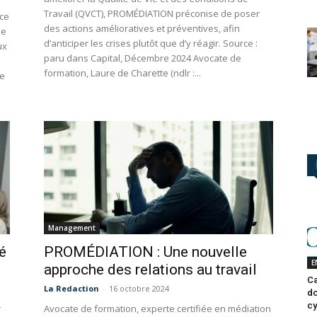
Travail (QVCT), PROMÉDIATION préconise de poser
nce
des actions amélioratives et préventives, afin
de
d’anticiper les crises plutôt que d’y réagir. Source :
ux
paru dans Capital, Décembre 2024 Avocate de
formation, Laure de Charette (ndlr :...
de
Management
é
PROMÉDIATION : Une nouvelle
E
approche des relations au travail
Ca
La Redaction
-
16 octobre 2024
do
cy
r
Avocate de formation, experte certifiée en médiation