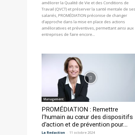
améliorer la Qualité de Vie et des Conditions de
Travail (QVCT) et préserver la santé mentale de se
salariés, PROMÉDIATION préconise de changer
d’approche dans la mise en place des actions
amélioratives et préventives, permettant ainsi aux
entreprises de faire encore...
Management
PROMÉDIATION : Remettre
l’humain au cœur des dispositifs
d’action et de prévention pour...
La Redaction
-
11 octobre 2024