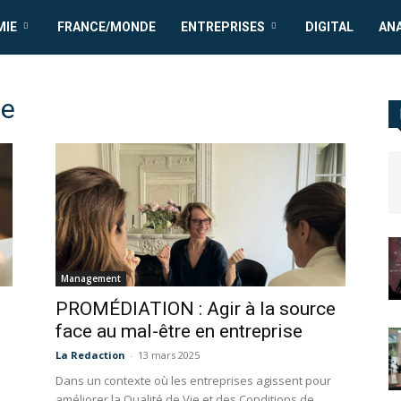
MIE
FRANCE/MONDE
ENTREPRISES
DIGITAL
AN
ne
Management
PROMÉDIATION : Agir à la source
face au mal-être en entreprise
La Redaction
-
13 mars 2025
Dans un contexte où les entreprises agissent pour
améliorer la Qualité de Vie et des Conditions de