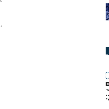
es
n
se
E
Ca
do
cy