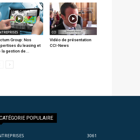
NTREPRISES
CCI
ctum Group: Nos
Vidéo de présentation
pertises du leasing et
CCI-News
 la gestion de...
CATÉGORIE POPULAIRE
NTREPRISES
3061