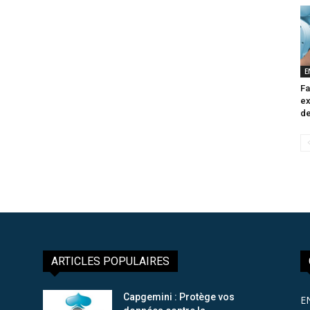
E
Fa
ex
de
ARTICLES POPULAIRES
Capgemini : Protège vos
E