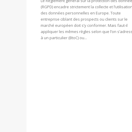
Le Règlement général sur la protection des donné
(RGPD) encadre strictement la collecte et l’utilisatio
des données personnelles en Europe. Toute
entreprise ciblant des prospects ou clients sur le
marché européen doit s’y conformer. Mais faut-il
appliquer les mêmes règles selon que l’on s’adres
à un particulier (BtoC) ou...