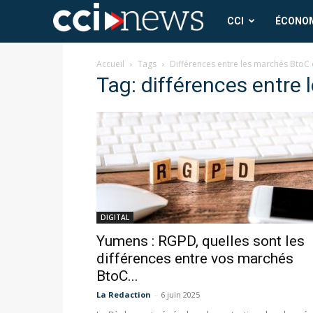
CCI
CCI
ÉCONO
News
Accueil
Tags
Différences entre les marchés BtoC 
Tag: différences entre
DIGITAL
Yumens : RGPD, quelles sont les
différences entre vos marchés
BtoC...
La Redaction
-
6 juin 2025