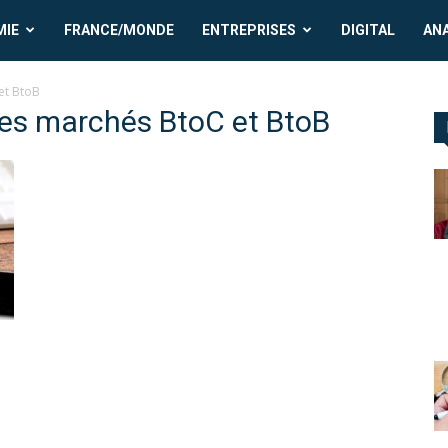
MIE
FRANCE/MONDE
ENTREPRISES
DIGITAL
AN
et BtoB
 les marchés BtoC et BtoB