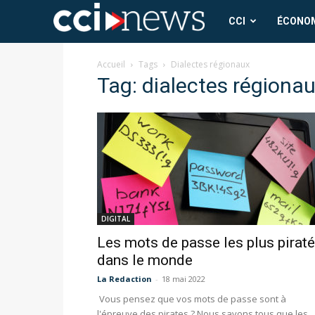
CCI
CCI
ÉCONO
News
Accueil
Tags
Dialectes régionaux
Tag: dialectes régiona
DIGITAL
Les mots de passe les plus pirat
dans le monde
La Redaction
-
18 mai 2022
Vous pensez que vos mots de passe sont à
l'épreuve des pirates ? Nous savons tous que les