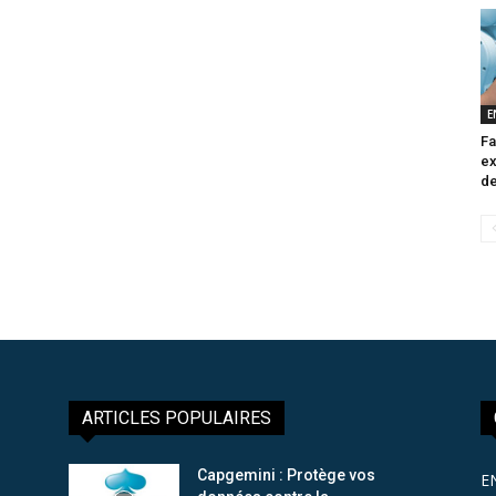
E
Fa
ex
de
ARTICLES POPULAIRES
Capgemini : Protège vos
E