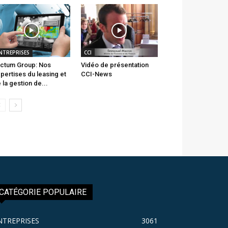
NTREPRISES
CCI
ctum Group: Nos
Vidéo de présentation
pertises du leasing et
CCI-News
 la gestion de...
CATÉGORIE POPULAIRE
NTREPRISES
3061