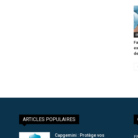
E
Fa
ex
de
ARTICLES POPULAIRES
Capgemini : Protège vos
E