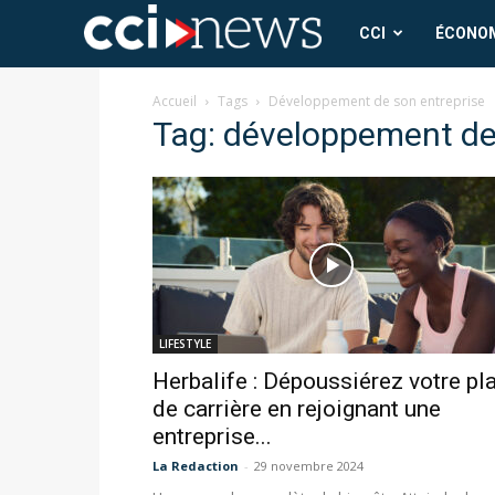
CCI
CCI
ÉCONO
News
Accueil
Tags
Développement de son entreprise
Tag: développement de
LIFESTYLE
Herbalife : Dépoussiérez votre pl
de carrière en rejoignant une
entreprise...
La Redaction
-
29 novembre 2024