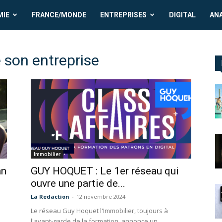
MIE
FRANCE/MONDE
ENTREPRISES
DIGITAL
AN
 son entreprise
Immobilier
an
GUY HOQUET : Le 1er réseau qui
ouvre une partie de...
La Redaction
-
12 novembre 2024
Le réseau Guy Hoquet l'Immobilier, toujours à
l'avant-garde de la formation, annonce un