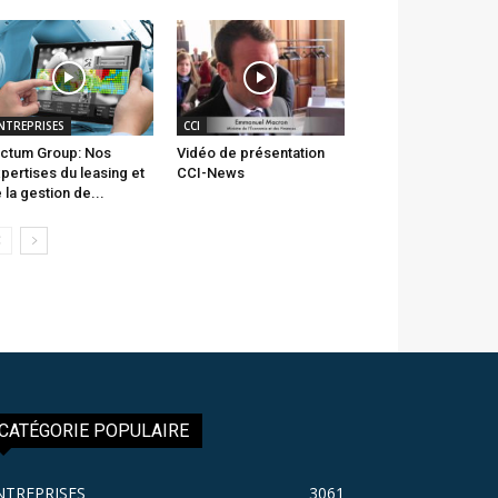
NTREPRISES
CCI
ctum Group: Nos
Vidéo de présentation
pertises du leasing et
CCI-News
 la gestion de...
CATÉGORIE POPULAIRE
NTREPRISES
3061