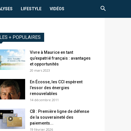
ALYSES
LIFESTYLE
VIDÉOS
LES + POPULAIRES
Vivre à Maurice en tant
qu’expatrié français : avantages
et opportunités
20 mars 2023
En Écosse, les CCI espèrent
l’essor des énergies
renouvelables
14 décembre 2011
CB : Première ligne de défense
de la souveraineté des
paiements...
19 février 2026