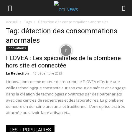
Accueil
Tags
Détection des consommations anormales
Tag: détection des consommations
anormales
Innovations
FLOVEA : Les spécialistes de la plomberie
hors site et connectée
La Redaction
-
13 décembre 2023
L’innovation comme moteur de l’entreprise FLOVEA effectue une
veille technologique constante sur son coeur de métier et s’engage
dans la création de technologies novatrices par des partenariats
avec des centres de recherches et des laboratoires. La plomberie
demeure un domaine artisanal et traditionnel. L’entreprise est très
attachée au savoir-faire artisan et...
LES + POPULAIRES