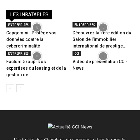
LES INRATABLES
ENTREPRISES
ENTREPRISES
Capgemini : Protège vos
Découvrez la 1ère édition du
données contre la
Salon de l’immobilier
cybercriminalité
international de prestige...
ENTREPRISES
CCI
Factum Group: Nos
Vidéo de présentation CCI-
expertises du leasing et de la
News
gestion de...
L'actualité des Chambres de commerce dans le monde.