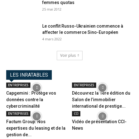
femmes quotas
25 mai 2012
Le conflit Russo-Ukrainien commence à
affecter le commerce Sino-Européen
4 mars 2022
Voir plus
LES INRATABLES
ENTREPRISES
ENTREPRISES
Capgemini : Protège vos
Découvrez la 1ère édition du
données contre la
Salon de l’immobilier
cybercriminalité
international de prestige...
ENTREPRISES
CCI
Factum Group: Nos
Vidéo de présentation CCI-
expertises du leasing et de la
News
gestion de...