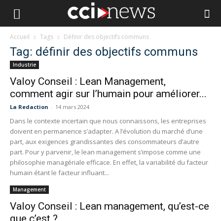
Accueil
Tags
Définir des objectifs communs
Tag: définir des objectifs communs
Industrie
Valoy Conseil : Lean Management,
comment agir sur l’humain pour améliorer...
La Redaction
-
14 mars 2024
Dans le contexte incertain que nous connaissons, les entreprises
doivent en permanence s’adapter. A l’évolution du marché d’une
part, aux exigences grandissantes des consommateurs d’autre
part. Pour y parvenir, le lean management s’impose comme une
philosophie managériale efficace. En effet, la variabilité du facteur
humain étant le facteur influant...
Management
Valoy Conseil : Lean management, qu’est-ce
que c’est ?