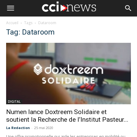
Accueil
Tags
Dataroom
Tag: Dataroom
DIGITAL
Numen lance Doxtreem Solidaire et
soutient la Recherche de l’Institut Pasteur...
La Redaction
-
25 mai 2020
Une offre promotionnelle qui aide les entreprises en mobilité ou