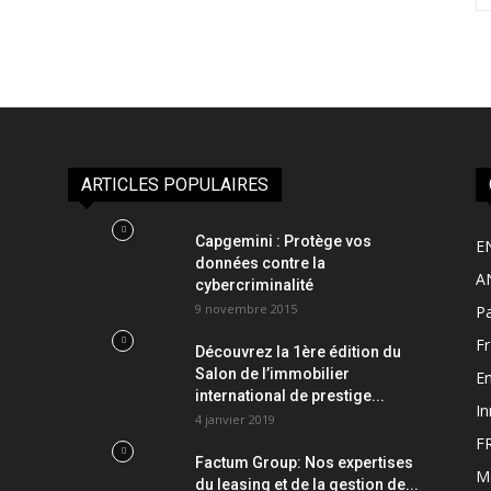
ARTICLES POPULAIRES
Capgemini : Protège vos
E
données contre la
A
cybercriminalité
9 novembre 2015
Pa
F
Découvrez la 1ère édition du
Salon de l’immobilier
Em
international de prestige...
In
4 janvier 2019
F
Factum Group: Nos expertises
M
du leasing et de la gestion de...