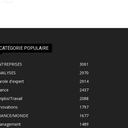
CATÉGORIE POPULAIRE
NTREPRISES
3061
NALYSES
2970
role d'expert
2914
rance
2437
ploi/Travail
2088
novations
1797
RANCE/MONDE
1677
anagement
1489