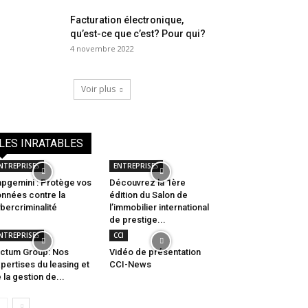
Facturation électronique,
qu’est-ce que c’est? Pour qui?
4 novembre 2022
Voir plus
LES INRATABLES
NTREPRISES
ENTREPRISES
pgemini : Protège vos
Découvrez la 1ère
nnées contre la
édition du Salon de
bercriminalité
l’immobilier international
de prestige...
NTREPRISES
CCI
ctum Group: Nos
Vidéo de présentation
pertises du leasing et
CCI-News
 la gestion de...