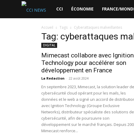
CCI
CCI
ÉCONOMIE
FRANCE/MOND
News
Accueil
Tags
Cyberattaques malveillantes
Tag: cyberattaques mal
DIGITAL
Mimecast collabore avec Ignition
Technology pour accélérer son
développement en France
La Redaction
-
22 août 2024
En septembre 2023, Mimecast, la solution leader d
cybersécurité cloud opérant pour les mails, les
données et le web a signé un accord de distributio
avec Ignition Technology (Groupe Exclusive
Networks), distributeur spécialiste des solutions de
cybersécurité, afin de poursuivre son
développement sur le marché français. Depuis 200
Mimecast renforce...