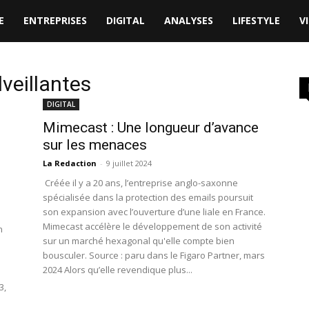
E
ENTREPRISES
DIGITAL
ANALYSES
LIFESTYLE
V
veillantes
DIGITAL
Mimecast : Une longueur d’avance
sur les menaces
La Redaction
-
9 juillet 2024
Créée il y a 20 ans, l’entreprise anglo-saxonne
spécialisée dans la protection des emails poursuit
e
son expansion avec l’ouverture d’une liale en France.
Mimecast accélère le développement de son activité
n
sur un marché hexagonal qu'elle compte bien
bousculer. Source : paru dans le Figaro Partner, mars
2024 Alors qu’elle revendique plus...
3,