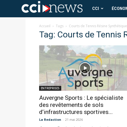
CCI
CCI
ÉCONO
News
Accueil
Tags
Courts de Tennis Résine Synthétique
Tag: Courts de Tennis 
ENTREPRISES
Auvergne Sports : Le spécialiste
des revêtements de sols
d’infrastructures sportives...
La Redaction
-
21 mai 2026