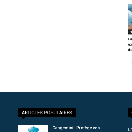
E
Fa
ex
de
ARTICLES POPULAIRES
Capgemini : Protège vos
E