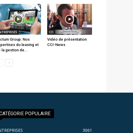
NTREPRISES
CCI
ctum Group: Nos
Vidéo de présentation
pertises du leasing et
CCI-News
 la gestion de...
CATÉGORIE POPULAIRE
NTREPRISES
3061