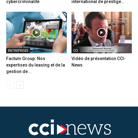
cybercriminalité
international de prestige...
ENTREPRISES
CCI
Factum Group: Nos
Vidéo de présentation CCI-
expertises du leasing et de la
News
gestion de...