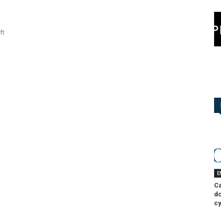
ft
E
Ca
do
cy