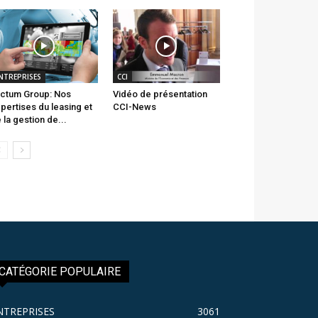
NTREPRISES
CCI
ctum Group: Nos
Vidéo de présentation
pertises du leasing et
CCI-News
 la gestion de...
CATÉGORIE POPULAIRE
NTREPRISES
3061