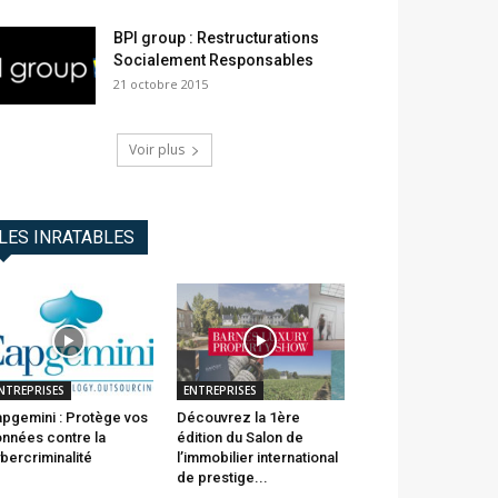
BPI group : Restructurations
Socialement Responsables
21 octobre 2015
Voir plus
LES INRATABLES
NTREPRISES
ENTREPRISES
pgemini : Protège vos
Découvrez la 1ère
nnées contre la
édition du Salon de
bercriminalité
l’immobilier international
de prestige...