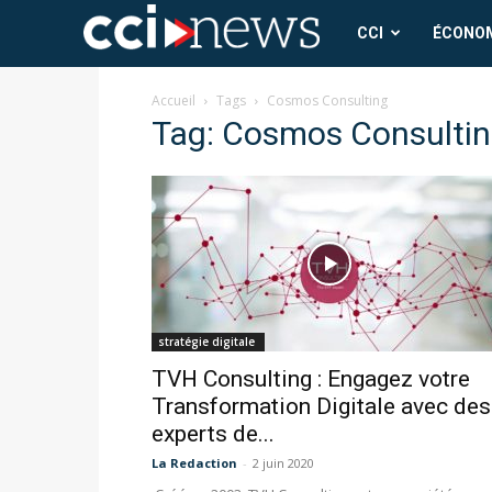
CCI
CCI
ÉCONO
News
Accueil
Tags
Cosmos Consulting
Tag: Cosmos Consulti
stratégie digitale
TVH Consulting : Engagez votre
Transformation Digitale avec des
experts de...
La Redaction
-
2 juin 2020