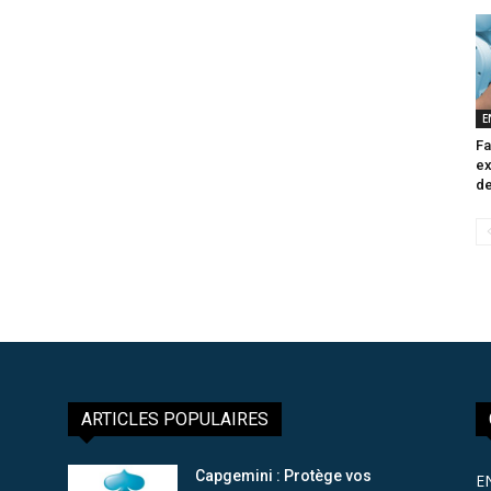
E
Fa
ex
de
ARTICLES POPULAIRES
Capgemini : Protège vos
E