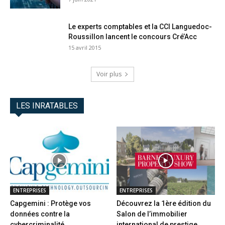
Le experts comptables et la CCI Languedoc-
Roussillon lancent le concours Cré’Acc
15 avril 2015
Voir plus
LES INRATABLES
ENTREPRISES
ENTREPRISES
Capgemini : Protège vos
Découvrez la 1ère édition du
données contre la
Salon de l’immobilier
cybercriminalité
international de prestige...