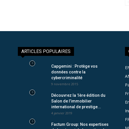
ARTICLES POPULAIRES
Capgemini : Protège vos
E
données contre la
A
cybercriminalité
9 novembre 2015
Pa
F
Découvrez la 1ère édition du
Salon de l’immobilier
Em
international de prestige...
In
4 janvier 2019
F
Factum Group: Nos expertises
M