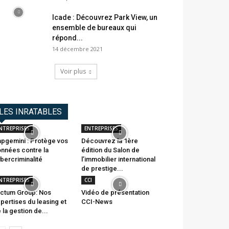
Icade : Découvrez Park View, un
ensemble de bureaux qui
répond...
14 décembre 2021
Voir plus
LES INRATABLES
NTREPRISES
ENTREPRISES
pgemini : Protège vos
Découvrez la 1ère
nnées contre la
édition du Salon de
bercriminalité
l’immobilier international
de prestige...
NTREPRISES
CCI
ctum Group: Nos
Vidéo de présentation
pertises du leasing et
CCI-News
 la gestion de...