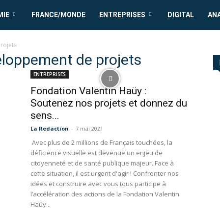
MIE
FRANCE/MONDE
ENTREPRISES
DIGITAL
AN
rojets
eloppement de projets
ENTREPRISES
Fondation Valentin Haüy :
Soutenez nos projets et donnez du
sens...
La Redaction
-
7 mai 2021
Avec plus de 2 millions de Français touchées, la
déficience visuelle est devenue un enjeu de
citoyenneté et de santé publique majeur. Face à
cette situation, il est urgent d'agir ! Confronter nos
idées et construire avec vous tous participe à
l’accélération des actions de la Fondation Valentin
Haüy...