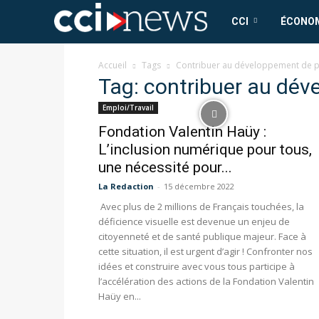
CCI
CCI
ÉCONO
News
Accueil
Tags
Contribuer au développement de p
Tag: contribuer au dév
Emploi/Travail
Fondation Valentin Haüy :
L’inclusion numérique pour tous,
une nécessité pour...
La Redaction
-
15 décembre 2022
Avec plus de 2 millions de Français touchées, la
déficience visuelle est devenue un enjeu de
citoyenneté et de santé publique majeur. Face à
cette situation, il est urgent d’agir ! Confronter nos
idées et construire avec vous tous participe à
l’accélération des actions de la Fondation Valentin
Haüy en...