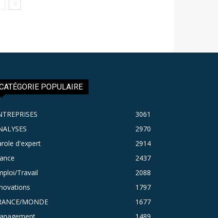
CATÉGORIE POPULAIRE
NTREPRISES
3061
NALYSES
2970
role d'expert
2914
rance
2437
ploi/Travail
2088
novations
1797
RANCE/MONDE
1677
anagement
1489