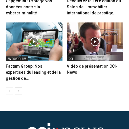
Capgemini : Protège vos
Découvrez la 1ère édition du
données contre la
Salon de l’immobilier
cybercriminalité
international de prestige...
ENTREPRISES
CCI
Factum Group: Nos
Vidéo de présentation CCI-
expertises du leasing et de la
News
gestion de...