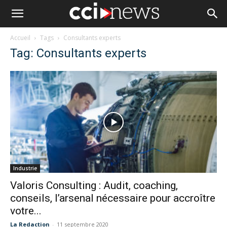
Accueil
Tags
Consultants experts
Tag: Consultants experts
Industrie
Valoris Consulting : Audit, coaching,
conseils, l’arsenal nécessaire pour accroître
votre...
La Redaction
-
11 septembre 2020