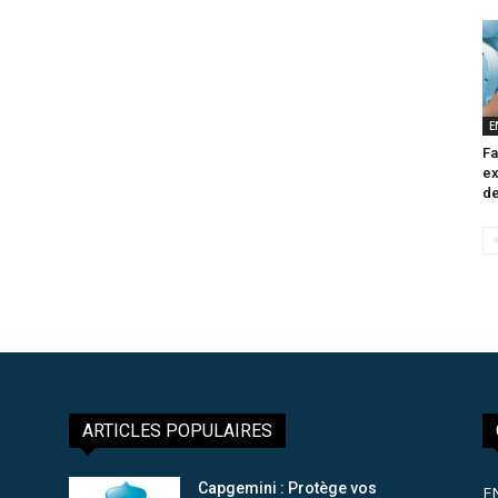
E
Fa
ex
de
ARTICLES POPULAIRES
Capgemini : Protège vos
E