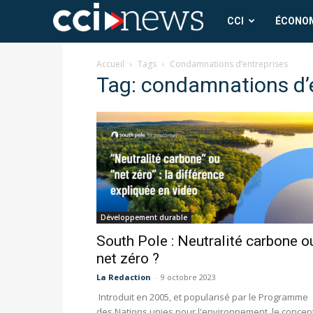
CCI
CCI
ÉCONO
News
Accueil
Tags
Condamnations d’entreprises
Tag: condamnations d’
Développement durable
South Pole : Neutralité carbone o
net zéro ?
La Redaction
-
9 octobre 2023
Introduit en 2005, et popularisé par le Programme
des Nations unies pour l'environnement, le concep