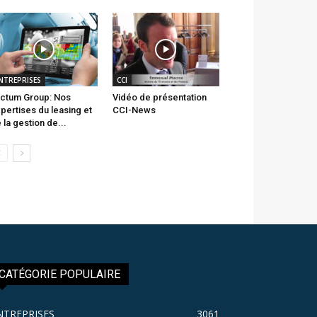
NTREPRISES
CCI
ctum Group: Nos
Vidéo de présentation
pertises du leasing et
CCI-News
 la gestion de...
CATÉGORIE POPULAIRE
NTREPRISES
3061