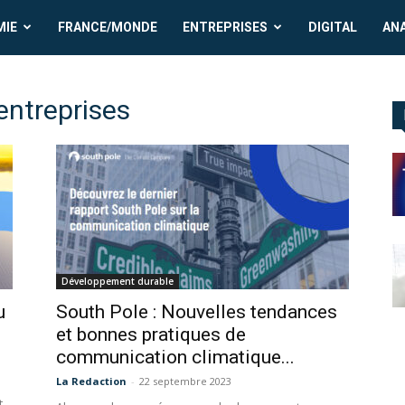
MIE
FRANCE/MONDE
ENTREPRISES
DIGITAL
AN
entreprises
Développement durable
u
South Pole : Nouvelles tendances
et bonnes pratiques de
communication climatique...
La Redaction
-
22 septembre 2023
t