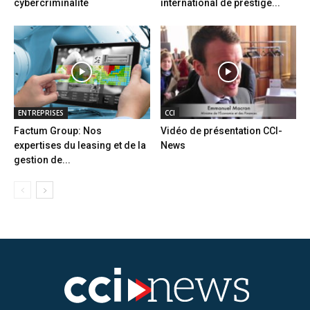
cybercriminalité
international de prestige...
ENTREPRISES
CCI
Factum Group: Nos
Vidéo de présentation CCI-
expertises du leasing et de la
News
gestion de...