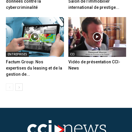
données contre la
Salon de l’immobilier
cybercriminalité
international de prestige...
ENTREPRISES
CCI
Factum Group: Nos
Vidéo de présentation CCI-
expertises du leasing et de la
News
gestion de...