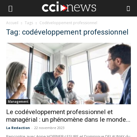
Accueil
Tags
Codéveloppement professionnel
Tag: codéveloppement professionnel
Management
Le codéveloppement professionnel et
managérial : un phénomène dans le monde...
La Redaction
-
22 novembre 2023
Rencontre avec Anne HOFFNER-LESURE et Dominique DELAUNAY du