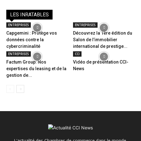
LES INRATABLES
ENTREPRISES
ENTREPRISES
Capgemini : Protège vos
Découvrez la 1ère édition du
données contre la
Salon de l’immobilier
cybercriminalité
international de prestige...
ENTREPRISES
CCI
Factum Group: Nos
Vidéo de présentation CCI-
expertises du leasing et de la
News
gestion de...
L'actualité des Chambres de commerce dans le monde.