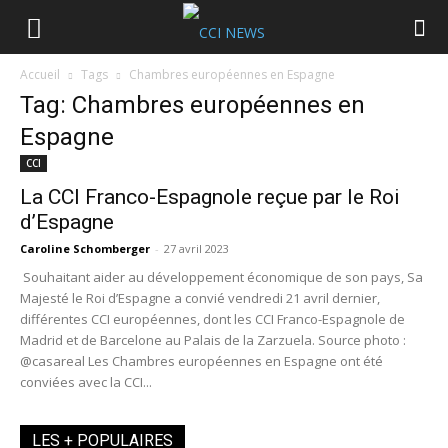
Accueil
Tags
Chambres européennes en Espagne
Tag: Chambres européennes en
Espagne
CCI
La CCI Franco-Espagnole reçue par le Roi
d’Espagne
Caroline Schomberger
-
27 avril 2023
Souhaitant aider au développement économique de son pays, Sa
Majesté le Roi d’Espagne a convié vendredi 21 avril dernier,
différentes CCI européennes, dont les CCI Franco-Espagnole de
Madrid et de Barcelone au Palais de la Zarzuela. Source photo :
@casareal Les Chambres européennes en Espagne ont été
conviées avec la CCI...
LES + POPULAIRES