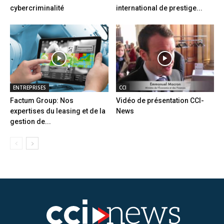
cybercriminalité
international de prestige...
ENTREPRISES
CCI
Factum Group: Nos
Vidéo de présentation CCI-
expertises du leasing et de la
News
gestion de...