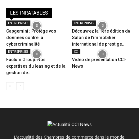
LES INRATABLES
ENTREPRISES
ENTREPRISES
Capgemini : Protège vos
Découvrez la 1ère édition du
données contre la
Salon de l’immobilier
cybercriminalité
international de prestige...
ENTREPRISES
CCI
Factum Group: Nos
Vidéo de présentation CCI-
expertises du leasing et de la
News
gestion de...
L'actualité des Chambres de commerce dans le monde.