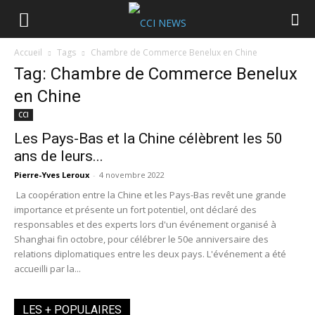
Accueil
Tags
Chambre de Commerce Benelux en Chine
Tag: Chambre de Commerce Benelux
en Chine
CCI
Les Pays-Bas et la Chine célèbrent les 50
ans de leurs...
Pierre-Yves Leroux
-
4 novembre 2022
La coopération entre la Chine et les Pays-Bas revêt une grande
importance et présente un fort potentiel, ont déclaré des
responsables et des experts lors d'un événement organisé à
Shanghai fin octobre, pour célébrer le 50e anniversaire des
relations diplomatiques entre les deux pays. L'événement a été
accueilli par la...
LES + POPULAIRES