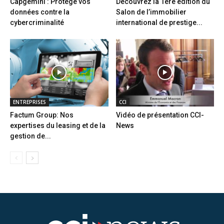
Capgemini : Protège vos
Découvrez la 1ère édition du
données contre la
Salon de l’immobilier
cybercriminalité
international de prestige...
ENTREPRISES
CCI
Factum Group: Nos
Vidéo de présentation CCI-
expertises du leasing et de la
News
gestion de...