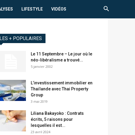
ALYSES
LIFESTYLE
VIDÉOS
LES + POPULAIRES
Le 11 Septembre – Le jour où le
néo-libéralisme a trouvé...
5 janvier 2002
L’investissement immobilier en
Thaïlande avec Thai Property
Group
3 mai 2019
Liliana Bakayoko : Contrats
écrits, 5 raisons pour
lesquelles il est...
23 avril 2024