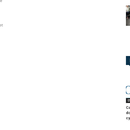
sé
et
E
Ca
do
cy