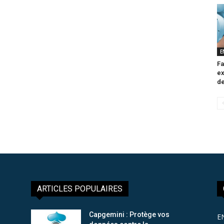
E
Fa
ex
de
ARTICLES POPULAIRES
Capgemini : Protège vos
E