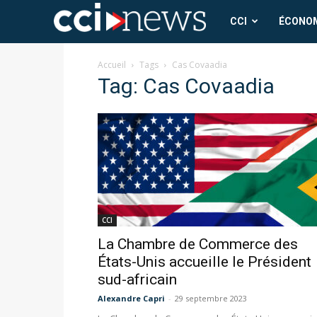
CCI
CCI
ÉCONO
News
Accueil
Tags
Cas Covaadia
Tag: Cas Covaadia
CCI
La Chambre de Commerce des
États-Unis accueille le Président
sud-africain
Alexandre Capri
-
29 septembre 2023