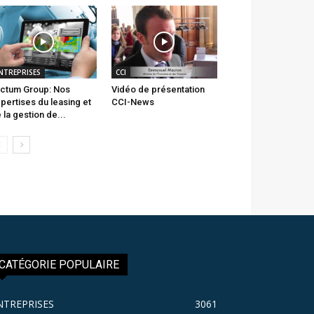
NTREPRISES
CCI
ctum Group: Nos
Vidéo de présentation
pertises du leasing et
CCI-News
 la gestion de...
CATÉGORIE POPULAIRE
NTREPRISES
3061