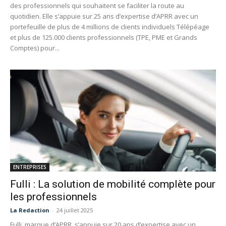
des professionnels qui souhaitent se faciliter la route au
quotidien. Elle s’appuie sur 25 ans d’expertise d’APRR avec un
portefeuille de plus de 4 millions de clients individuels Télépéage
et plus de 125.000 clients professionnels (TPE, PME et Grands
Comptes) pour...
ENTREPRISES
Fulli : La solution de mobilité complète pour
les professionnels
La Redaction
-
24 juillet 2025
Fulli, marque d’APRR, s’appuie sur 20 ans d’expertise avec un