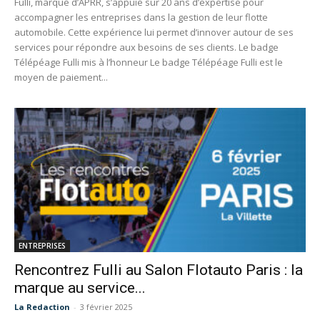
Fulli, marque d’APRR, s’appuie sur 20 ans d’expertise pour
accompagner les entreprises dans la gestion de leur flotte
automobile. Cette expérience lui permet d’innover autour de ses
services pour répondre aux besoins de ses clients. Le badge
Télépéage Fulli mis à l’honneur Le badge Télépéage Fulli est le
moyen de paiement...
ENTREPRISES
Rencontrez Fulli au Salon Flotauto Paris : la
marque au service...
La Redaction
-
3 février 2025