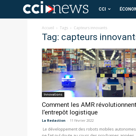
CCI
CCI
ÉCONO
News
Accueil
Tags
Capteurs innovants
Tag: capteurs innovant
Innovations
Comment les AMR révolutionnen
l’entrepôt logistique
La Redaction
-
11 février 2022
Le développement des robots mobiles autonomes
ne fait nul doute au cours des prochaines années,