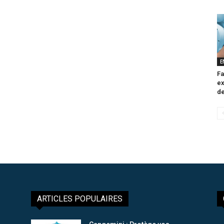
E
Fa
ex
de
ARTICLES POPULAIRES