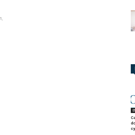
1,
E
Ca
do
cy